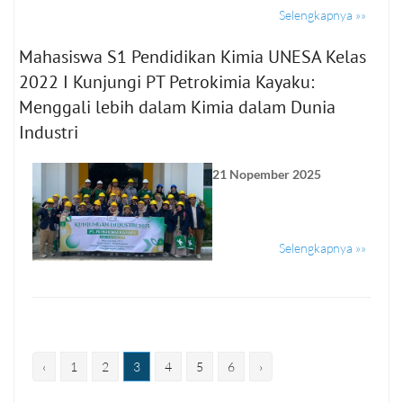
Selengkapnya »»
Mahasiswa S1 Pendidikan Kimia UNESA Kelas
2022 I Kunjungi PT Petrokimia Kayaku:
Menggali lebih dalam Kimia dalam Dunia
Industri
21 Nopember 2025
Selengkapnya »»
‹
1
2
3
4
5
6
›