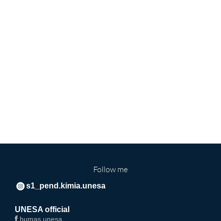
Follow me
s1_pend.kimia.unesa
UNESA official
humas unesa