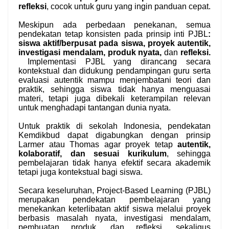
refleksi
, cocok untuk guru yang ingin panduan cepat.
Meskipun ada perbedaan penekanan, semua
pendekatan tetap konsisten pada prinsip inti PJBL
:
siswa aktif/berpusat pada siswa, proyek autentik,
investigasi mendalam, produk nyata,
dan
refleksi.
Implementasi PJBL yang dirancang secara
kontekstual dan didukung pendampingan guru serta
evaluasi autentik mampu menjembatani teori dan
praktik, sehingga siswa tidak hanya menguasai
materi, tetapi juga dibekali keterampilan relevan
untuk menghadapi tantangan dunia nyata.
Untuk praktik di sekolah Indonesia, pendekatan
Kemdikbud dapat digabungkan dengan prinsip
Larmer atau Thomas agar proyek tetap
autentik,
kolaboratif, dan sesuai kurikulum
, sehingga
pembelajaran tidak hanya efektif secara akademik
tetapi juga kontekstual bagi siswa.
Secara keseluruhan, Project-Based Learning (PJBL)
merupakan pendekatan pembelajaran yang
menekankan keterlibatan aktif siswa melalui proyek
berbasis masalah nyata, investigasi mendalam,
pembuatan produk, dan refleksi, sekaligus