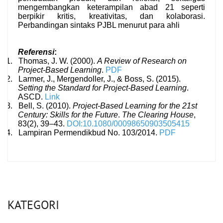
mengembangkan keterampilan abad 21 seperti
berpikir kritis, kreativitas, dan kolaborasi.
Perbandingan sintaks PJBL menurut para ahli
Referensi
:
1.
Thomas, J. W. (2000).
A Review of Research on
Project-Based Learning
.
PDF
2.
Larmer, J., Mergendoller, J., & Boss, S. (2015).
Setting the Standard for Project-Based Learning
.
ASCD.
Link
3.
Bell, S. (2010).
Project-Based Learning for the 21st
Century: Skills for the Future
.
The Clearing House
,
83(2), 39–43.
DOI:10.1080/00098650903505415
4.
Lampiran Permendikbud No. 103/2014.
PDF
KATEGORI