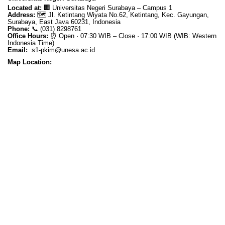
Located at:
🏢
Universitas Negeri Surabaya – Campus 1
Address:
🗺️
Jl. Ketintang Wiyata No.62, Ketintang, Kec. Gayungan,
Surabaya, East Java 60231, Indonesia
Phone:
📞
(031) 8298761
Office Hours:
⏰
Open · 07:30 WIB – Close · 17:00 WIB (WIB: Western
Indonesia Time)
Email:
s1-pkim@unesa.ac.id
Map Location: