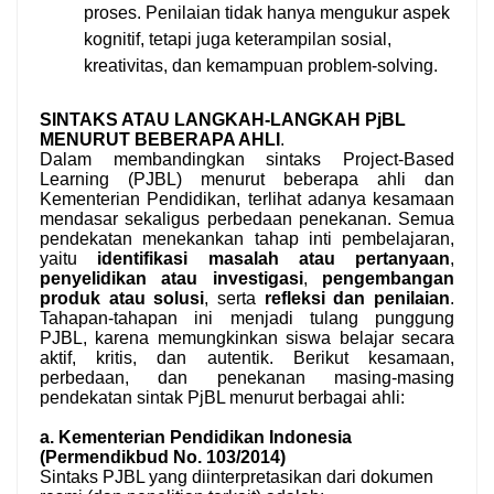
proses. Penilaian tidak hanya mengukur aspek
kognitif, tetapi juga keterampilan sosial,
kreativitas, dan kemampuan problem-solving.
SINTAKS ATAU LANGKAH-LANGKAH PjBL
MENURUT BEBERAPA AHLI
.
Dalam membandingkan sintaks Project-Based
Learning (PJBL) menurut beberapa ahli dan
Kementerian Pendidikan, terlihat adanya kesamaan
mendasar sekaligus perbedaan penekanan. Semua
pendekatan menekankan tahap inti pembelajaran,
yaitu
identifikasi masalah atau pertanyaan
,
penyelidikan atau investigasi
,
pengembangan
produk atau solusi
, serta
refleksi dan penilaian
.
Tahapan-tahapan ini menjadi tulang punggung
PJBL, karena memungkinkan siswa belajar secara
aktif, kritis, dan autentik. Berikut kesamaan,
perbedaan, dan penekanan masing-masing
pendekatan sintak PjBL menurut berbagai ahli:
a. Kementerian Pendidikan Indonesia
(Permendikbud No. 103/2014)
Sintaks PJBL yang diinterpretasikan dari dokumen