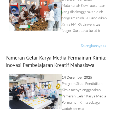
Mata kuliah Kewirausahaan
yang diselenggarakan oleh
program studi S1 Pendidikan
Kimia FMIPA Universitas
Negeri Surabaya turut b
Selengkapnya »»
Pameran Gelar Karya Media Permainan Kimia:
Inovasi Pembelajaran Kreatif Mahasiswa
14 Desember 2025
Program Studi Pendidikan
Kimia menyelenggarakan
Pameran Gelar Karya Media
Permainan Kimia sebagai
wadah apresia