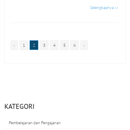
Selengkapnya »»
‹
1
2
3
4
5
6
›
KATEGORI
Pembelajaran dan Pengajaran