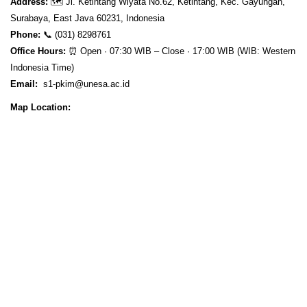
Address:
🗺️
Jl. Ketintang Wiyata No.62, Ketintang, Kec. Gayungan,
Surabaya, East Java 60231, Indonesia
Phone:
📞
(031) 8298761
Office Hours:
⏰
Open · 07:30 WIB – Close · 17:00 WIB (WIB: Western
Indonesia Time)
Email:
s1-pkim@unesa.ac.id
Map Location: