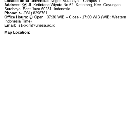
Located at:
🏢
Universitas Negeri Surabaya – Campus 1
Address:
🗺️
Jl. Ketintang Wiyata No.62, Ketintang, Kec. Gayungan,
Surabaya, East Java 60231, Indonesia
Phone:
📞
(031) 8298761
Office Hours:
⏰
Open · 07:30 WIB – Close · 17:00 WIB (WIB: Western
Indonesia Time)
Email:
s1-pkim@unesa.ac.id
Map Location: