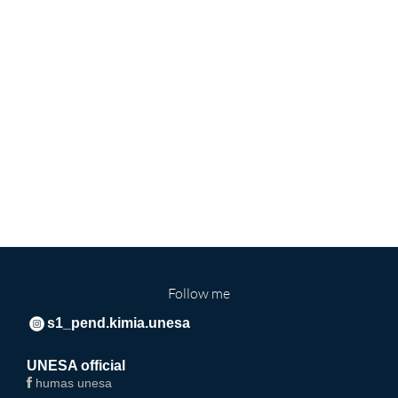
Follow me
s1_pend.kimia.unesa
UNESA official
humas unesa