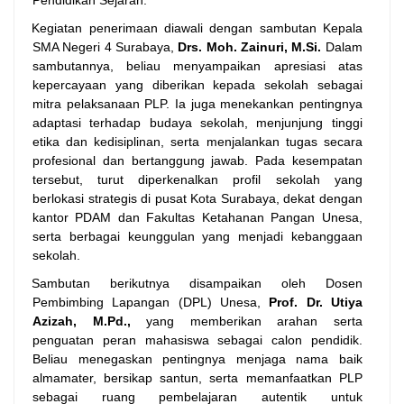
Pendidikan Sejarah.
Kegiatan penerimaan diawali dengan sambutan Kepala
SMA Negeri 4 Surabaya,
Drs. Moh. Zainuri, M.Si.
Dalam
sambutannya, beliau menyampaikan apresiasi atas
kepercayaan yang diberikan kepada sekolah sebagai
mitra pelaksanaan PLP. Ia juga menekankan pentingnya
adaptasi terhadap budaya sekolah, menjunjung tinggi
etika dan kedisiplinan, serta menjalankan tugas secara
profesional dan bertanggung jawab. Pada kesempatan
tersebut, turut diperkenalkan profil sekolah yang
berlokasi strategis di pusat Kota Surabaya, dekat dengan
kantor PDAM dan Fakultas Ketahanan Pangan Unesa,
serta berbagai keunggulan yang menjadi kebanggaan
sekolah.
Sambutan berikutnya disampaikan oleh Dosen
Pembimbing Lapangan (DPL) Unesa,
Prof. Dr. Utiya
Azizah, M.Pd.,
yang memberikan arahan serta
penguatan peran mahasiswa sebagai calon pendidik.
Beliau menegaskan pentingnya menjaga nama baik
almamater, bersikap santun, serta memanfaatkan PLP
sebagai ruang pembelajaran autentik untuk